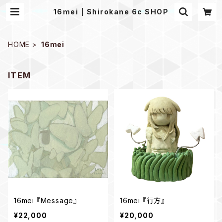
16mei | Shirokane 6c SHOP
HOME
16mei
ITEM
16mei 『Message』
16mei 『行方』
¥22,000
¥20,000